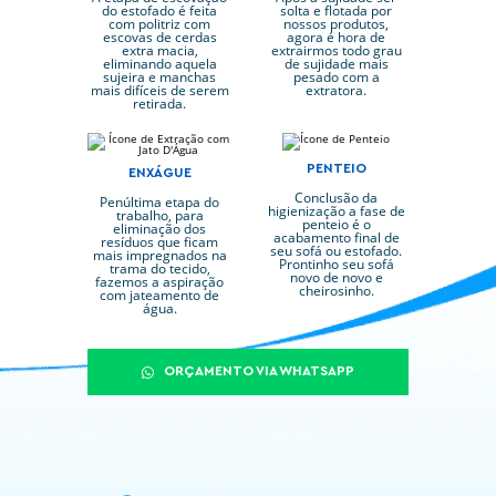
do estofado é feita
solta e flotada por
com politriz com
nossos produtos,
escovas de cerdas
agora é hora de
extra macia,
extrairmos todo grau
eliminando aquela
de sujidade mais
sujeira e manchas
pesado com a
mais difíceis de serem
extratora.
retirada.
PENTEIO
ENXÁGUE
Conclusão da
Penúltima etapa do
higienização a fase de
trabalho, para
penteio é o
eliminação dos
acabamento final de
resíduos que ficam
seu sofá ou estofado.
mais impregnados na
Prontinho seu sofá
trama do tecido,
novo de novo e
fazemos a aspiração
cheirosinho.
com jateamento de
água.
ORÇAMENTO VIA WHATSAPP