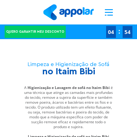
Ao clicar em "Aceitar todos os cookies", concorda com o armazenamento de cookies no seu
dispositivo para melhorar a navegação no site, analisar a utilização do site e ajudar nas
nossas iniciativas de marketing.
Definições de cookies
Rejeitar todos
Aceitar todos os cookies
-->
-->
:
04
53
QUERO GARANTIR MEU DESCONTO
Limpeza e Higienização de Sofá
no Itaim Bibi
A
Higienização e Lavagem de sofá no Itaim Bibi
é
uma técnica que atinge as camadas mais profundas
do tecido, remove a sujeira da superfície e também
remove poeira, ácaros e bactérias entre os fios e o
tecido. O produto utilizado tem um efeito flutuante,
ou seja, remove bactérias e poeira do tecido, de
modo que a máquina específica com poder de
sucção remove eficaz e rapidamente todo o
produto e sujeira.
Limpeza e Higienização de sofá no Itaim Bibi