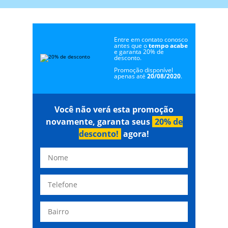
Entre em contato conosco
antes que o
tempo acabe
e garanta 20% de
desconto.
Promoção disponível
apenas até
20/08/2020
.
Você não verá esta promoção
novamente, garanta seus
20% de
desconto!
agora!