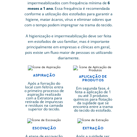
impermeabilizados com frequência mínima de
6
meses a 1 ano
. Essa frequência é recomendada
conforme a utilização dos estofados para garantir a
higiene, matar ácaros, vírus e eliminar odores que
com o tempo podem impregnar na trama do tecido.
A higienização e impermeabilização deve ser feita
em estofados de uso familiar, mas é importante
principalmente em empresas e clínicas em geral,
pois existe um fluxo maior de pessoas os utilizando
diariamente.
ASPIRAÇÃO
APLICAÇÃO DE
PRODUTOS
Após a forração do
local com feltros entra
Em segunda fase, é
o primeiro processo de
feita a aplicação de 1
aspiração realizado
ou até 3 produtos
com a Extratora para
químicos para flotação
retirada de impurezas
da sujidade que se
e resíduos na camada
encontra entre a trama
superior do tecido.
do tecido do estofado.
ESCOVAÇÃO
EXTRAÇÃO
A etapa de escovação
Após a sujidade ser