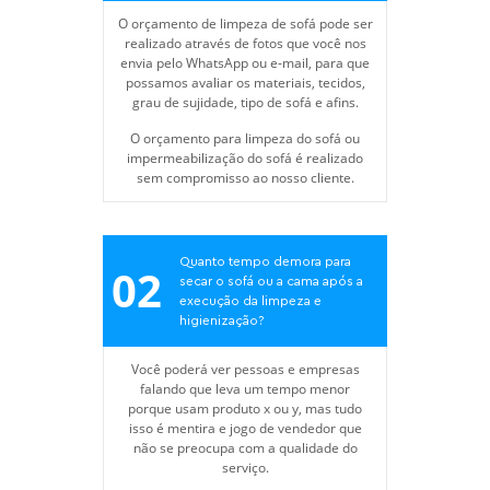
O orçamento de limpeza de sofá pode ser
realizado através de fotos que você nos
envia pelo WhatsApp ou e-mail, para que
possamos avaliar os materiais, tecidos,
grau de sujidade, tipo de sofá e afins.
O orçamento para limpeza do sofá ou
impermeabilização do sofá é realizado
sem compromisso ao nosso cliente.
Quanto tempo demora para
02
secar o sofá ou a cama após a
execução da limpeza e
higienização?
Você poderá ver pessoas e empresas
falando que leva um tempo menor
porque usam produto x ou y, mas tudo
isso é mentira e jogo de vendedor que
não se preocupa com a qualidade do
serviço.