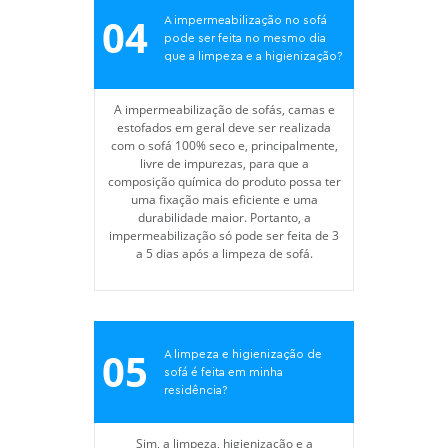
04
A impermeabilização no sofá
pode ser feita no mesmo dia
que a limpeza e a higienização?
A impermeabilização de sofás, camas e
estofados em geral deve ser realizada
com o sofá 100% seco e, principalmente,
livre de impurezas, para que a
composição química do produto possa ter
uma fixação mais eficiente e uma
durabilidade maior. Portanto, a
impermeabilização só pode ser feita de 3
a 5 dias após a limpeza de sofá.
05
A limpeza e higienização de
sofá é feita em minha
residência?
Sim, a limpeza, higienização e a