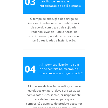
03
trabalho de limpeza e
higienização do sofá e camas?
O tempo de execução do serviço de
limpeza de sofá ou cama também varia
de acordo com o grau de sujidade.
Podendo levar de 1 até 3 horas, de
acordo com a quantidade de peças que
serão realizadas a higienização.
04
A impermeabilização no sofá
pode ser feita no mesmo dia
que a limpeza e a higienização?
A impermeabilização de sofás, camas e
estofados em geral deve ser realizada
com o sofá 100% seco e, principalmente,
livre de impurezas, para que a
composição química do produto possa ter
uma fixação mais eficiente e uma