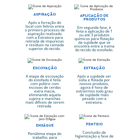
ASPIRAÇÃO
APLICAÇÃO DE
PRODUTOS
Após a forração do
local com feltros entra
Em segunda fase, é
o primeiro processo de
feita a aplicação de 1
aspiração realizado
ou até 3 produtos
com a Extratora para
químicos para flotação
retirada de impurezas
da sujidade que se
e resíduos na camada
encontra entre a trama
superior do tecido.
do tecido do estofado.
ESCOVAÇÃO
EXTRAÇÃO
A etapa de escovação
Após a sujidade ser
do estofado é feita
solta e flotada por
com politriz com
nossos produtos,
escovas de cerdas
agora é hora de
extra macia,
extrairmos todo grau
eliminando aquela
de sujidade mais
sujeira e manchas
pesado com a
mais difíceis de serem
extratora.
retirada.
PENTEIO
ENXÁGUE
Conclusão da
Penúltima etapa do
higienização a fase de
trabalho, para