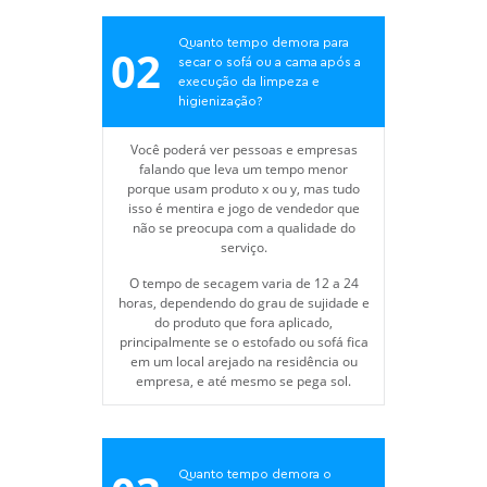
Quanto tempo demora para
02
secar o sofá ou a cama após a
execução da limpeza e
higienização?
Você poderá ver pessoas e empresas
falando que leva um tempo menor
porque usam produto x ou y, mas tudo
isso é mentira e jogo de vendedor que
não se preocupa com a qualidade do
serviço.
O tempo de secagem varia de 12 a 24
horas, dependendo do grau de sujidade e
do produto que fora aplicado,
principalmente se o estofado ou sofá fica
em um local arejado na residência ou
empresa, e até mesmo se pega sol.
Quanto tempo demora o