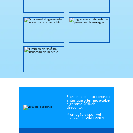
Entre em contato conosco
antes que o
tempo acabe
e garanta 20% de
desconto.
Promoção disponível
apenas até
20/08/2020
.