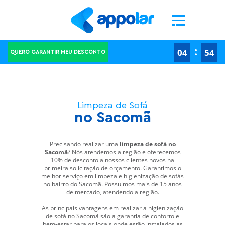
Ao clicar em "Aceitar todos os cookies", concorda com o armazenamento de cookies no seu
dispositivo para melhorar a navegação no site, analisar a utilização do site e ajudar nas
nossas iniciativas de marketing.
Definições de cookies
Rejeitar todos
Aceitar todos os cookies
-->
-->
:
04
53
QUERO GARANTIR MEU DESCONTO
Limpeza de Sofá
no Sacomã
Precisando realizar uma
limpeza de sofá no
Sacomã
? Nós atendemos a região e oferecemos
10% de desconto a nossos clientes novos na
primeira solicitação de orçamento. Garantimos o
melhor serviço em limpeza e higienização de sofás
no bairro do Sacomã. Possuimos mais de 15 anos
de mercado, atendendo a região.
As principais vantagens em realizar a higienização
de sofá no Sacomã são a garantia de conforto e
bem-estar para os locais onde estão instalados as