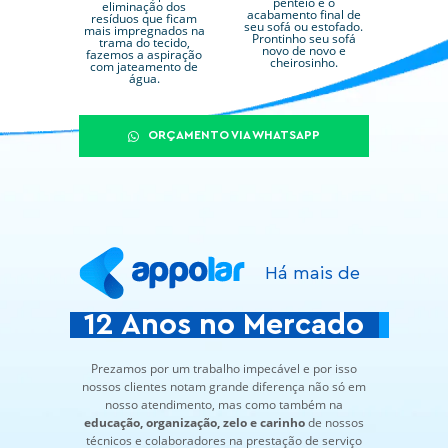
penteio é o
eliminação dos
acabamento final de
resíduos que ficam
seu sofá ou estofado.
mais impregnados na
Prontinho seu sofá
trama do tecido,
novo de novo e
fazemos a aspiração
cheirosinho.
com jateamento de
água.
ORÇAMENTO VIA WHATSAPP
Há mais de
12 Anos no Mercado
Prezamos por um trabalho impecável e por isso
nossos clientes notam grande diferença não só em
nosso atendimento, mas como também na
educação, organização, zelo e carinho
de nossos
técnicos e colaboradores na prestação de serviço