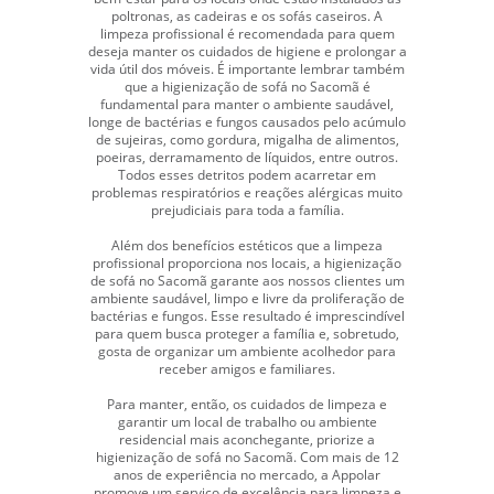
poltronas, as cadeiras e os sofás caseiros. A
limpeza profissional é recomendada para quem
deseja manter os cuidados de higiene e prolongar a
vida útil dos móveis. É importante lembrar também
que a higienização de sofá no Sacomã é
fundamental para manter o ambiente saudável,
longe de bactérias e fungos causados pelo acúmulo
de sujeiras, como gordura, migalha de alimentos,
poeiras, derramamento de líquidos, entre outros.
Todos esses detritos podem acarretar em
problemas respiratórios e reações alérgicas muito
prejudiciais para toda a família.
Além dos benefícios estéticos que a limpeza
profissional proporciona nos locais, a higienização
de sofá no Sacomã garante aos nossos clientes um
ambiente saudável, limpo e livre da proliferação de
bactérias e fungos. Esse resultado é imprescindível
para quem busca proteger a família e, sobretudo,
gosta de organizar um ambiente acolhedor para
receber amigos e familiares.
Para manter, então, os cuidados de limpeza e
garantir um local de trabalho ou ambiente
residencial mais aconchegante, priorize a
higienização de sofá no Sacomã. Com mais de 12
anos de experiência no mercado, a Appolar
promove um serviço de excelência para limpeza e