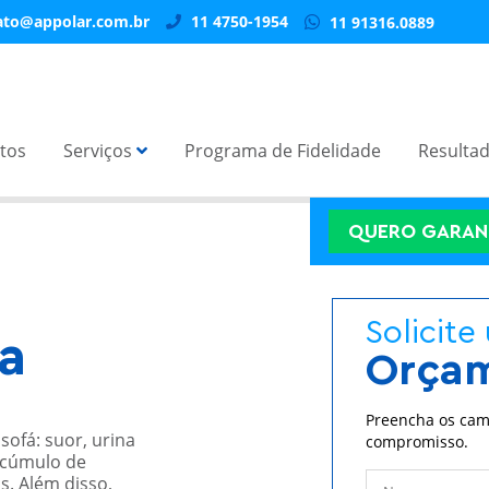
positivo para melhorar a navegação no site, analisar a utilização do site e ajudar nas nossa
ato@appolar.com.br
11 4750-1954
11 91316.0889
tos
Serviços
Programa de Fidelidade
Resulta
QUERO GARAN
Solicite
na
Orça
Preencha os cam
ofá: suor, urina
compromisso.
acúmulo de
. Além disso,