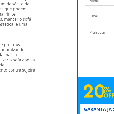
 um depósito de
mos que podem
, rinite,
es, manter o sofá
stética, é uma
e prolongar
 economizando
da mais a
izar o sofá após a
 de
nto contra sujeira
GARANTA JÁ