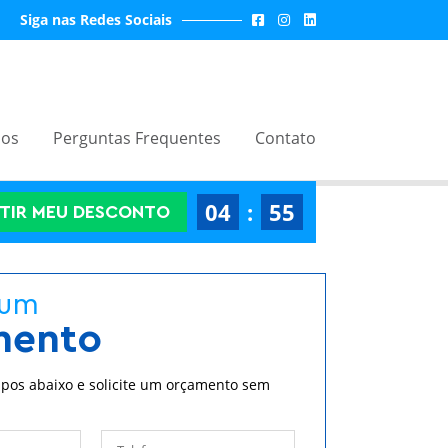
s iniciativas de marketing.
Definições de cookies
Siga nas Redes Sociais
dos
Perguntas Frequentes
Contato
04
:
54
TIR MEU DESCONTO
 um
mento
pos abaixo e solicite um orçamento sem