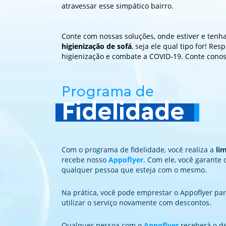
atravessar esse simpático bairro.
Conte com nossas soluções, onde estiver e tenh
higienização de sofá
, seja ele qual tipo for! Re
higienização e combate a COVID-19. Conte conos
Programa de
Fidelidade
Com o programa de fidelidade, você realiza a
li
recebe nosso
Appoflyer
. Com ele, você garante 
qualquer pessoa que esteja com o mesmo.
Na prática, você pode emprestar o Appoflyer par
utilizar o serviço novamente com descontos.
Qualquer pessoa com o
Appoflyer
receberá o de