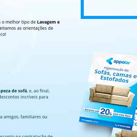
a o melhor tipo de
Lavagem e
speitamos as orientações de
co!
mpeza de sofá
, e, ao final,
descontos incríveis para
a amigos, familiares ou
sconto na contratação de