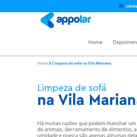
Ao clicar em "Aceitar todos os cookies", concorda com o armazenamento de cookies no seu dis
cont
Rejeitar todos
Aceitar todos os cookies
-->
-->
Home
Depoimen
Home
Limpeza de sofá na Vila Mariana
Limpeza de sofá
na Vila Maria
Há muitas razões que podem manchar um s
de animais, derramamento de alimentos, 
umidade e poeira são apenas algumas delas