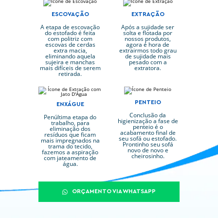
ESCOVAÇÃO
EXTRAÇÃO
A etapa de escovação
Após a sujidade ser
do estofado é feita
solta e flotada por
com politriz com
nossos produtos,
escovas de cerdas
agora é hora de
extra macia,
extrairmos todo grau
eliminando aquela
de sujidade mais
sujeira e manchas
pesado com a
mais difíceis de serem
extratora.
retirada.
PENTEIO
ENXÁGUE
Conclusão da
Penúltima etapa do
higienização a fase de
trabalho, para
penteio é o
eliminação dos
acabamento final de
resíduos que ficam
seu sofá ou estofado.
mais impregnados na
Prontinho seu sofá
trama do tecido,
novo de novo e
fazemos a aspiração
cheirosinho.
com jateamento de
água.
ORÇAMENTO VIA WHATSAPP