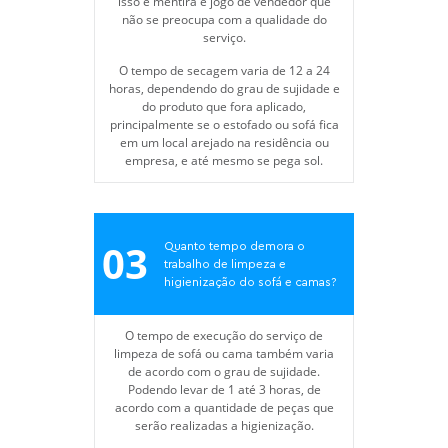
isso é mentira e jogo de vendedor que
não se preocupa com a qualidade do
serviço.
O tempo de secagem varia de 12 a 24
horas, dependendo do grau de sujidade e
do produto que fora aplicado,
principalmente se o estofado ou sofá fica
em um local arejado na residência ou
empresa, e até mesmo se pega sol.
03
Quanto tempo demora o
trabalho de limpeza e
higienização do sofá e camas?
O tempo de execução do serviço de
limpeza de sofá ou cama também varia
de acordo com o grau de sujidade.
Podendo levar de 1 até 3 horas, de
acordo com a quantidade de peças que
serão realizadas a higienização.