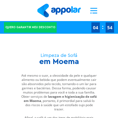
Ao clicar em "Aceitar todos os cookies", concorda com o armazenamento de cookies no seu
dispositivo para melhorar a navegação no site, analisar a utilização do site e ajudar nas
nossas iniciativas de marketing.
Definições de cookies
Rejeitar todos
Aceitar todos os cookies
-->
-->
:
04
53
QUERO GARANTIR MEU DESCONTO
Limpeza de Sofá
em Moema
Até mesmo o suor, a oleosidade da pele e qualquer
alimento ou bebida que podem eventualmente cair
são absorvidos pelo tecido, tornando-o um lar para
germes e bactérias. Dessa forma, podendo causar
muitos problemas para você e toda a sua família.
Obter serviços de
lavagem e higienização de sofá
em Moema
, portanto, é primordial para salvá-lo
dos riscos à saúde que um estofado sujo pode
trazer.
Afinal, o sofá é um dos itens de mobiliário mais