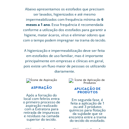
Abaixo apresentamos os estofados que precisam
ser lavados, higienizados e até mesmo
impermeabilizados com frequência mínima de
6
meses a 1 ano
. Essa frequência é recomendada
conforme a utilização dos estofados para garantir a
higiene, matar ácaros, vírus e eliminar odores que
com o tempo podem impregnar na trama do tecido.
A higienização e impermeabilização deve ser feita
em estofados de uso familiar, mas é importante
principalmente em empresas e clínicas em geral,
pois existe um fluxo maior de pessoas os utilizando
diariamente.
ASPIRAÇÃO
APLICAÇÃO DE
PRODUTOS
Após a forração do
local com feltros entra
Em segunda fase, é
o primeiro processo de
feita a aplicação de 1
aspiração realizado
ou até 3 produtos
com a Extratora para
químicos para flotação
retirada de impurezas
da sujidade que se
e resíduos na camada
encontra entre a trama
superior do tecido.
do tecido do estofado.