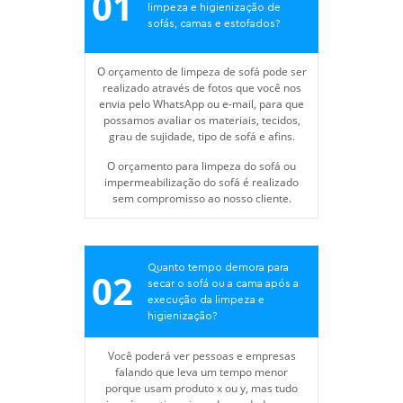
01
limpeza e higienização de
sofás, camas e estofados?
O orçamento de limpeza de sofá pode ser
realizado através de fotos que você nos
envia pelo WhatsApp ou e-mail, para que
possamos avaliar os materiais, tecidos,
grau de sujidade, tipo de sofá e afins.
O orçamento para limpeza do sofá ou
impermeabilização do sofá é realizado
sem compromisso ao nosso cliente.
Quanto tempo demora para
02
secar o sofá ou a cama após a
execução da limpeza e
higienização?
Você poderá ver pessoas e empresas
falando que leva um tempo menor
porque usam produto x ou y, mas tudo