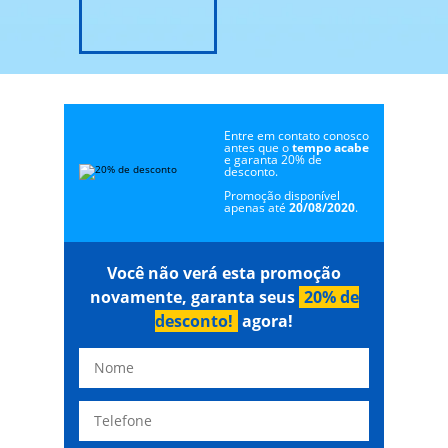
Entre em contato conosco
antes que o
tempo acabe
e garanta 20% de
desconto.
Promoção disponível
apenas até
20/08/2020
.
Você não verá esta promoção
novamente, garanta seus
20% de
desconto!
agora!