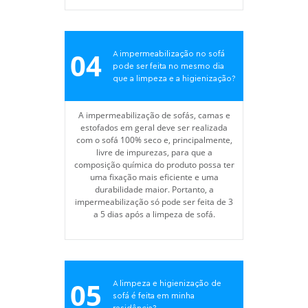
04
A impermeabilização no sofá
pode ser feita no mesmo dia
que a limpeza e a higienização?
A impermeabilização de sofás, camas e
estofados em geral deve ser realizada
com o sofá 100% seco e, principalmente,
livre de impurezas, para que a
composição química do produto possa ter
uma fixação mais eficiente e uma
durabilidade maior. Portanto, a
impermeabilização só pode ser feita de 3
a 5 dias após a limpeza de sofá.
05
A limpeza e higienização de
sofá é feita em minha
residência?