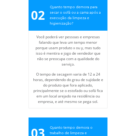
Quanto tempo demora para
02
secar o sofá ou a cama após a
execução da limpeza e
higienização?
Você poderá ver pessoas e empresas
falando que leva um tempo menor
porque usam produto x ou y, mas tudo
isso é mentira e jogo de vendedor que
não se preocupa com a qualidade do
serviço.
O tempo de secagem varia de 12 a 24
horas, dependendo do grau de sujidade e
do produto que fora aplicado,
principalmente se o estofado ou sofá fica
em um local arejado na residência ou
empresa, e até mesmo se pega sol.
03
Quanto tempo demora o
trabalho de limpeza e