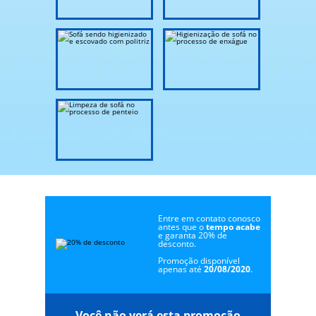
Entre em contato conosco
antes que o
tempo acabe
e garanta 20% de
desconto.
Promoção disponível
apenas até
20/08/2020
.
Você não verá esta promoção