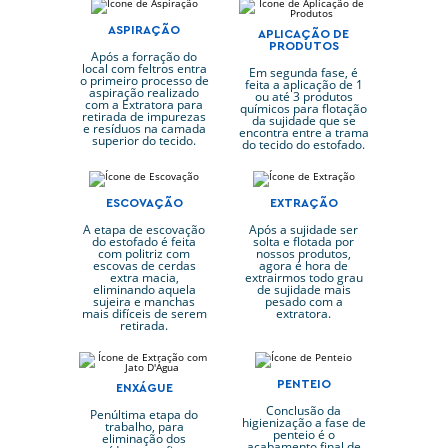
ASPIRAÇÃO
APLICAÇÃO DE
PRODUTOS
Após a forração do
local com feltros entra
Em segunda fase, é
o primeiro processo de
feita a aplicação de 1
aspiração realizado
ou até 3 produtos
com a Extratora para
químicos para flotação
retirada de impurezas
da sujidade que se
e resíduos na camada
encontra entre a trama
superior do tecido.
do tecido do estofado.
ESCOVAÇÃO
EXTRAÇÃO
A etapa de escovação
Após a sujidade ser
do estofado é feita
solta e flotada por
com politriz com
nossos produtos,
escovas de cerdas
agora é hora de
extra macia,
extrairmos todo grau
eliminando aquela
de sujidade mais
sujeira e manchas
pesado com a
mais difíceis de serem
extratora.
retirada.
PENTEIO
ENXÁGUE
Conclusão da
Penúltima etapa do
higienização a fase de
trabalho, para
penteio é o
eliminação dos
acabamento final de