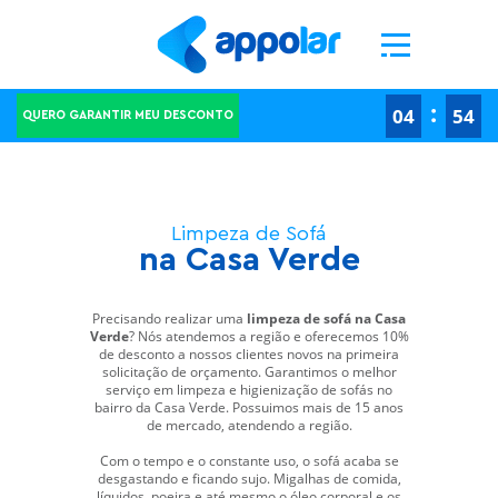
Ao clicar em "Aceitar todos os cookies", concorda com o armazenamento de cookies no seu
dispositivo para melhorar a navegação no site, analisar a utilização do site e ajudar nas
nossas iniciativas de marketing.
Definições de cookies
Rejeitar todos
Aceitar todos os cookies
-->
-->
:
04
53
QUERO GARANTIR MEU DESCONTO
Limpeza de Sofá
na Casa Verde
Precisando realizar uma
limpeza de sofá na Casa
Verde
? Nós atendemos a região e oferecemos 10%
de desconto a nossos clientes novos na primeira
solicitação de orçamento. Garantimos o melhor
serviço em limpeza e higienização de sofás no
bairro da Casa Verde. Possuimos mais de 15 anos
de mercado, atendendo a região.
Com o tempo e o constante uso, o sofá acaba se
desgastando e ficando sujo. Migalhas de comida,
líquidos, poeira e até mesmo o óleo corporal e os