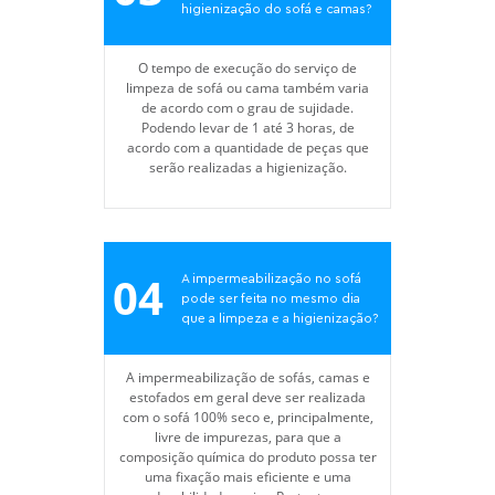
higienização do sofá e camas?
O tempo de execução do serviço de
limpeza de sofá ou cama também varia
de acordo com o grau de sujidade.
Podendo levar de 1 até 3 horas, de
acordo com a quantidade de peças que
serão realizadas a higienização.
04
A impermeabilização no sofá
pode ser feita no mesmo dia
que a limpeza e a higienização?
A impermeabilização de sofás, camas e
estofados em geral deve ser realizada
com o sofá 100% seco e, principalmente,
livre de impurezas, para que a
composição química do produto possa ter
uma fixação mais eficiente e uma