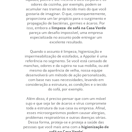
odores da cozinha, por exemplo, podem se
acumular nas tramas do tecido mais do que você
gostaria de imaginar. O que, consequentemente,
proporciona um lar propício para o surgimento e
propagação de bactérias, germes e ácaros. Por
isso, embora a
limpeza de sofá na Casa Verde
pareça um desafio impossível, uma empresa
especializada no assunto pode entregar um
excelente resultado.
Quando o assunto é limpeza, higienização e
impermeabilização de estofados, a Appolar é uma
referência no segmento. Se você está cansado de
manchas, odores e da sujeira na sua mobília, ou até
mesmo da aparência de velha, nossa equipe
desenvolverá um método de ação personalizado,
com base nas suas necessidades, levando em
consideração a estrutura, as condições e o tecido
do sofá, por exemplo.
Além disso, é preciso pensar que com um móvel
sujo e que seja lar de ácaros e vírus compromete
toda a estrutura da sua casa ou empresa. Afinal,
esses microorganismos podem causar alergias,
problemas respiratórios e outras doenças sérias.
Dessa forma, proteja-se e proteja a saúde das
pessoas que você mais ama com a
higienização de
sofá na Casa Verde
!