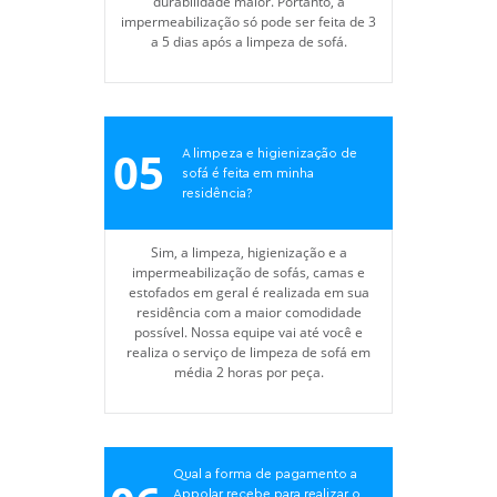
durabilidade maior. Portanto, a
impermeabilização só pode ser feita de 3
a 5 dias após a limpeza de sofá.
05
A limpeza e higienização de
sofá é feita em minha
residência?
Sim, a limpeza, higienização e a
impermeabilização de sofás, camas e
estofados em geral é realizada em sua
residência com a maior comodidade
possível. Nossa equipe vai até você e
realiza o serviço de limpeza de sofá em
média 2 horas por peça.
Qual a forma de pagamento a
Appolar recebe para realizar o