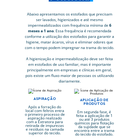
Abaixo apresentamos os estofados que precisam
ser lavados, higienizados e até mesmo
impermeabilizados com frequência mínima de
6
meses a 1 ano
. Essa frequência é recomendada
conforme a utilização dos estofados para garantir a
higiene, matar ácaros, vírus e eliminar odores que
com o tempo podem impregnar na trama do tecido.
A higienização e impermeabilização deve ser feita
em estofados de uso familiar, mas é importante
principalmente em empresas e clínicas em geral,
pois existe um fluxo maior de pessoas os utilizando
diariamente.
ASPIRAÇÃO
APLICAÇÃO DE
PRODUTOS
Após a forração do
local com feltros entra
Em segunda fase, é
o primeiro processo de
feita a aplicação de 1
aspiração realizado
ou até 3 produtos
com a Extratora para
químicos para flotação
retirada de impurezas
da sujidade que se
e resíduos na camada
encontra entre a trama
superior do tecido.
do tecido do estofado.