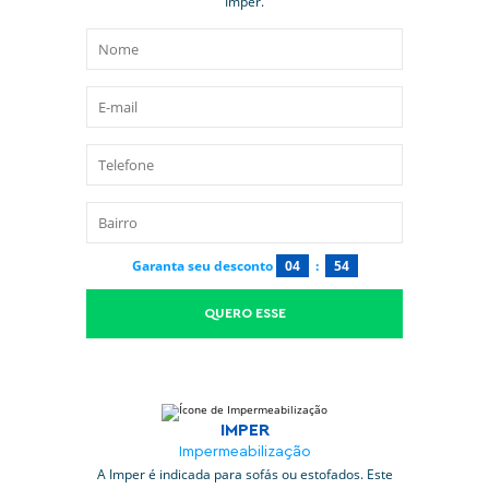
Imper.
Garanta seu desconto
04
:
53
QUERO ESSE
IMPER
Impermeabilização
A Imper é indicada para sofás ou estofados. Este