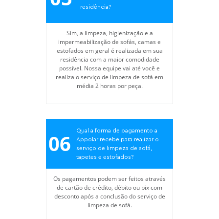
residência?
Sim, a limpeza, higienização e a
impermeabilização de sofás, camas e
estofados em geral é realizada em sua
residência com a maior comodidade
possível. Nossa equipe vai até você e
realiza o serviço de limpeza de sofá em
média 2 horas por peça.
Qual a forma de pagamento a
06
Appolar recebe para realizar o
serviço de limpeza de sofá,
tapetes e estofados?
Os pagamentos podem ser feitos através
de cartão de crédito, débito ou pix com
desconto após a conclusão do serviço de
limpeza de sofá.