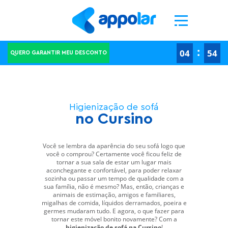
Ao clicar em "Aceitar todos os cookies", concorda com o armazenamento de cookies no seu
dispositivo para melhorar a navegação no site, analisar a utilização do site e ajudar nas
nossas iniciativas de marketing.
Definições de cookies
Rejeitar todos
Aceitar todos os cookies
-->
-->
:
04
53
QUERO GARANTIR MEU DESCONTO
Higienização de sofá
no Cursino
Você se lembra da aparência do seu sofá logo que
você o comprou? Certamente você ficou feliz de
tornar a sua sala de estar um lugar mais
aconchegante e confortável, para poder relaxar
sozinha ou passar um tempo de qualidade com a
sua família, não é mesmo? Mas, então, crianças e
animais de estimação, amigos e familiares,
migalhas de comida, líquidos derramados, poeira e
germes mudaram tudo. E agora, o que fazer para
tornar este móvel bonito novamente? Com a
higienização de sofá na Cursino
!