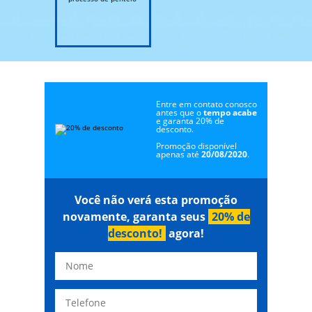
Entre em contato conosco
antes que o
tempo acabe
e garanta 20% de
desconto.
Promoção disponível
apenas até
20/08/2020
.
Você não verá esta promoção
novamente, garanta seus
20% de
desconto!
agora!