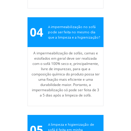
04
A impermeabilização no sofá
pode ser feita no mesmo dia
que a limpeza e a higienização?
A impermeabilização de sofás, camas e
estofados em geral deve ser realizada
com o sofá 100% seco e, principalmente,
livre de impurezas, para que a
composição química do produto possa ter
uma fixação mais eficiente e uma
durabilidade maior. Portanto, a
impermeabilização só pode ser feita de 3
a 5 dias após a limpeza de sofá.
05
A limpeza e higienização de
sofá é feita em minha