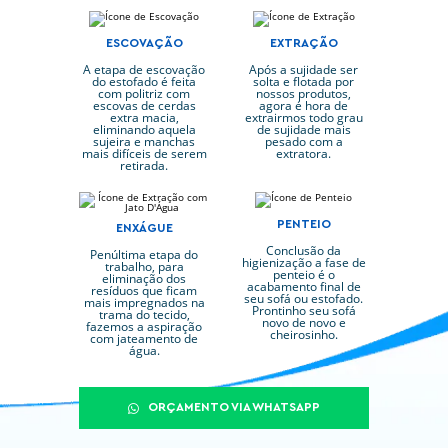
ESCOVAÇÃO
EXTRAÇÃO
A etapa de escovação
Após a sujidade ser
do estofado é feita
solta e flotada por
com politriz com
nossos produtos,
escovas de cerdas
agora é hora de
extra macia,
extrairmos todo grau
eliminando aquela
de sujidade mais
sujeira e manchas
pesado com a
mais difíceis de serem
extratora.
retirada.
PENTEIO
ENXÁGUE
Conclusão da
Penúltima etapa do
higienização a fase de
trabalho, para
penteio é o
eliminação dos
acabamento final de
resíduos que ficam
seu sofá ou estofado.
mais impregnados na
Prontinho seu sofá
trama do tecido,
novo de novo e
fazemos a aspiração
cheirosinho.
com jateamento de
água.
ORÇAMENTO VIA WHATSAPP