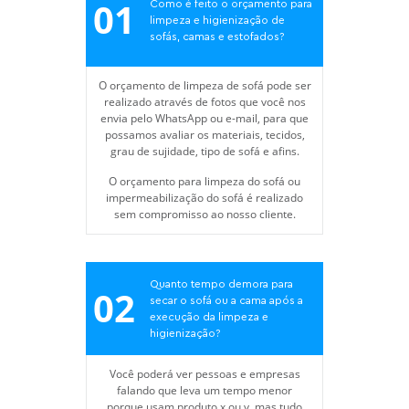
01
Como é feito o orçamento para
limpeza e higienização de
sofás, camas e estofados?
O orçamento de limpeza de sofá pode ser
realizado através de fotos que você nos
envia pelo WhatsApp ou e-mail, para que
possamos avaliar os materiais, tecidos,
grau de sujidade, tipo de sofá e afins.
O orçamento para limpeza do sofá ou
impermeabilização do sofá é realizado
sem compromisso ao nosso cliente.
Quanto tempo demora para
02
secar o sofá ou a cama após a
execução da limpeza e
higienização?
Você poderá ver pessoas e empresas
falando que leva um tempo menor
porque usam produto x ou y, mas tudo